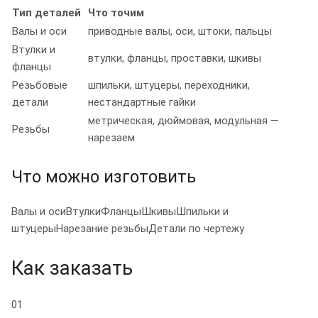
Тип деталей
Что точим
Валы и оси
приводные валы, оси, штоки, пальцы
Втулки и
втулки, фланцы, проставки, шкивы
фланцы
Резьбовые
шпильки, штуцеры, переходники,
детали
нестандартные гайки
метрическая, дюймовая, модульная —
Резьбы
нарезаем
Что можно изготовить
Валы и оси
Втулки
Фланцы
Шкивы
Шпильки и
штуцеры
Нарезание резьбы
Детали по чертежу
Как заказать
01