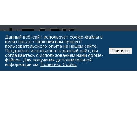
Данный веб-сайт использует cookie-файлы в
целях предоставления вам лучшего
пользовательского опыта на нашем сайте.
Завод металлоконструкций полного цикла в Хабаровске.
Продолжая использовать данный сайт, вы
Принять
Проектируем, режем, варим и защищаем металл под одной
соглашаетесь с использованием нами cookie-
файлов. Для получения дополнительной
крышей.
информации см.
Политика Cookie
.
Хабаровск, ул. Строительная 24 с.5
Пн–Пт: 9:00–18:00
Услуги
Изготовление металлоконструкций
Лазерная резка
металла
Токарные работы
Порошковая покраска
Гибка
металла на станке с ЧПУ
Все услуги →
Каталог
Металлоконструкции
Комплектующие для
строительства
Уличные конструкции
Ограждения и заборы
Вентиляция
Кровельные и фасадные материалы
Контакты
+7 (4212) 202-123
+7-914-158-21-23
+7-933-
086-80-70
pmkpark@mail.ru
Получить расчёт
Вакансии
© 2026 ПМК Парк — завод металлоконструкций, Хабаровск