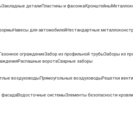
ы
Закладные детали
Пластины и фасонка
Кронштейны
Металлок
 формы
Навесы для автомобилей
Нестандартные металлоконст
Газонное ограждение
Забор из профильной трубы
Заборы из пр
раждения
Распашные ворота
Сварные заборы
углые воздуховоды
Прямоугольные воздуховоды
Решетки вент
 фасада
Водосточные системы
Элементы безопасности кровл