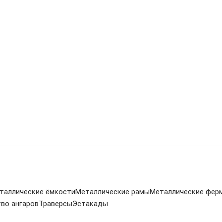
таллические ёмкости
Металлические рамы
Металлические фер
во ангаров
Траверсы
Эстакады