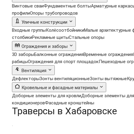
Винтовые сваи
Фундаментные болты
Арматурные каркас
профили
Опоры трубопроводов
Уличные конструкции
Входные группы
Колёсоотбойники
Малые архитектурные
столбики
Рекламные щиты
Стальные опоры
Ограждения и заборы
3D заборы
Балконные ограждения
Временные ограждения
рабицы
Ограждения для спорт площадок
Пешеходные ог
Вентиляция
Дефлекторы
Зонты вентиляционные
Зонты вытяжные
Кр
Кровельные и фасадные материалы
Доборные элементы для кровли
Доборные элементы для
кондиционеров
Фасадные кронштейны
Траверсы в Хабаровске
.