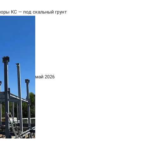
поры КС — под скальный грунт
май 2026