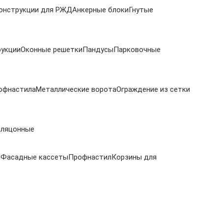
онструкции для РЖД
Анкерные блоки
Гнутые
рукции
Оконные решетки
Пандусы
Парковочные
офнастила
Металлические ворота
Ограждение из сетки
иляцонные
и
Фасадные кассеты
Профнастил
Корзины для