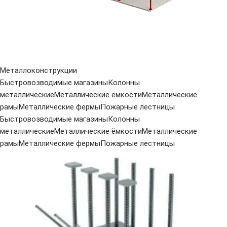
Металлоконструкции
Быстровозводимые магазины
Колонны
металлические
Металлические ёмкости
Металлические
рамы
Металлические фермы
Пожарные лестницы
Быстровозводимые магазины
Колонны
металлические
Металлические ёмкости
Металлические
рамы
Металлические фермы
Пожарные лестницы