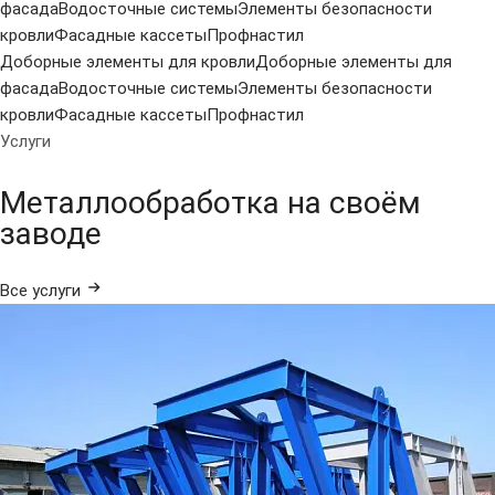
фасада
Водосточные системы
Элементы безопасности
кровли
Фасадные кассеты
Профнастил
Доборные элементы для кровли
Доборные элементы для
фасада
Водосточные системы
Элементы безопасности
кровли
Фасадные кассеты
Профнастил
Услуги
Металлообработка на своём
заводе
Все услуги