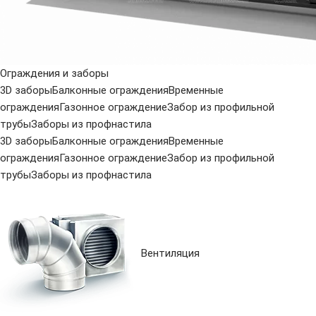
Ограждения и заборы
3D заборы
Балконные ограждения
Временные
ограждения
Газонное ограждение
Забор из профильной
трубы
Заборы из профнастила
3D заборы
Балконные ограждения
Временные
ограждения
Газонное ограждение
Забор из профильной
трубы
Заборы из профнастила
Вентиляция