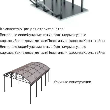
Комплектующие для строительства
Винтовые сваи
Фундаментные болты
Арматурные
каркасы
Закладные детали
Пластины и фасонка
Кронштейны
Винтовые сваи
Фундаментные болты
Арматурные
каркасы
Закладные детали
Пластины и фасонка
Кронштейны
Уличные конструкции