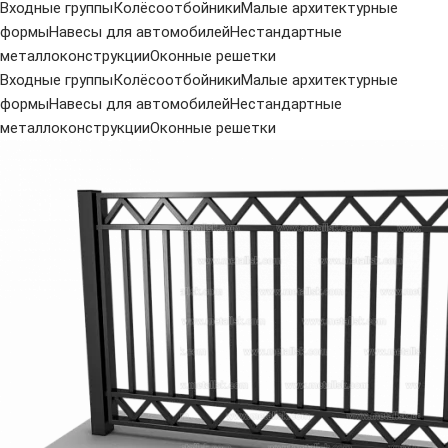
Входные группы
Колёсоотбойники
Малые архитектурные
формы
Навесы для автомобилей
Нестандартные
металлоконструкции
Оконные решетки
Входные группы
Колёсоотбойники
Малые архитектурные
формы
Навесы для автомобилей
Нестандартные
металлоконструкции
Оконные решетки