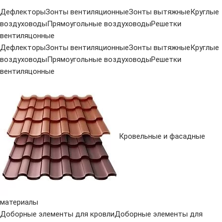
Дефлекторы
Зонты вентиляционные
Зонты вытяжные
Круглые
воздуховоды
Прямоугольные воздуховоды
Решетки
вентиляцонные
Дефлекторы
Зонты вентиляционные
Зонты вытяжные
Круглые
воздуховоды
Прямоугольные воздуховоды
Решетки
вентиляцонные
Кровельные и фасадные
материалы
Доборные элементы для кровли
Доборные элементы для