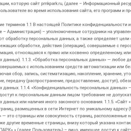
ации, которую сайт pmkpark.ru, (далее – Информационный ресу
ользователе во время использования сайта, его программ и пр
ние, предоставление, доступ), обезличивание, блокирование, удаление, уничтожение персональных данных. 1.1.4. «Конфиденциальность персональных данных» — обязательное для соблюдения Оператором или иным получившим доступ к персональным данным лицом требование не допускать их распространения без согласия субъекта персональных данных или наличия иного законного основания. 1.1.5. «Сайт «ПМК ПАРК»» — это совокупность связанных между собой веб-страниц, размещенных в сети Интернет по уникальному адресу (URL): pmkpark.ru, а также его субдоменах. 1.1.6. «Субдомены» — это страницы или совокупность страниц, расположенные на доменах третьего уровня, принадлежащие сайту «ПМК ПАРК», а также другие временные страницы, внизу который указана контактная информация Администрации 1.1.5. «Пользователь сайта «ПМК ПАРК» » (далее Пользователь) – лицо, имеющее доступ к сайту «ПМК ПАРК», посредством сети Интернет и использующее информацию, материалы и продукты сайта «ПМК ПАРК». 1.1.7. «Cookies» — небольшой фрагмент данных, отправленный веб-сервером и хранимый на компьютере пользователя, который веб-клиент или веб-браузер каждый раз пересылает веб-серверу в HTTP-запросе при попытке открыть страницу соответствующего сайта. 1.1.8. «IP-адрес» — уникальный сетевой адрес узла в компьютерной сети, через который Пользователь получает доступ на Информационный ресурс. 2. Общие положения 2.1. Использование сайта «ПМК ПАРК» Пользователем означает согласие с настоящей Политикой конфиденциальности и условиями обработки персональных данных Пользователя. 2.2. В случае несогласия с условиями Политики конфиденциальности Пользователь должен прекратить использование сайта «ПМК ПАРК» . 2.3. Настоящая Политика конфиденциальности применяется к сайту «ПМК ПАРК». Информационный ресурс не контролирует и не несет ответственность за сайты третьих лиц, на которые Пользователь может перейти по ссылкам, доступным на сайте «ПМК ПАРК». 2.4. Администрация не проверяет достоверность персональных данных, предоставляемых Пользователем. 3. Предмет политики конфиденциальности 3.1. Настоящая Политика конфиденциальности устанавливает обязательства Администрации по неразглашению и обеспечению режима защиты конфиденциальности персональных данных, которые Пользователь предоставляет по запросу Администрации при регистрации на сайте «ПМК ПАРК» или при подписке на информационную e-mail рассылку. 3.2. Персональные данные, разрешённые к обработке в рамках настоящей Политики конфиденциальности, предоставляются Пользователем путём заполнения форм на сайте «ПМК ПАРК» и включают в себя следующую информацию: 3.2.1. адрес электронной почты (e-mail) 3.3. Информационный ресурс защищает Данные, которые автоматически передаются при посещении страниц: — IP адрес; — информация из cookies; — информация о браузере — время доступа; — реферер (адрес предыдущей страницы). 3.3.1. Отключение cookies может повлечь невозможность доступа к частям сайта , требующим авторизации. 3.3.2. Информационный ресурс осуществляет сбор статистики об IP-адресах своих посетителей. Данная информация используется с целью предотвращения, выявления и решения технических проблем. 3.4. Любая иная персональная информация неоговоренная выше (история посещения, используемые браузеры, операционные системы и т.д.) подлежит надежному хранению и нераспространению, за исключением случаев, предусмотренных в п.п. 5.2. настоящей Политики конфиденциальности. 4. Цели сбора персональной информации пользователя 4.1. Персональные данные Пользователя Администрация может использовать в целях: 4.1.1. Идентификации Пользователя, зарегистрированного на сайте «ПМК ПАРК» для его дальнейшей авторизации. 4.1.2. Предоставления Пользователю доступа к персонализированным данным сайта «ПМК ПАРК». 4.1.3. Установления с Пользователем обратной связи, включая направление уведомлений, запросов, касающихся использования сайта «ПМК ПАРК», обработки запросов и заявок от Пользователя. 4.1.4. Определения места нахождения Пользователя для обеспечения безопасности, предотвращения мошенничества. 4.1.5. Подтверждения достоверности и полноты персональных данных, предоставленных Пользователем. 4.1.6. Создания учетной записи для использования частей сайта «ПМК ПАРК», если Пользователь дал согласие на создание учетной записи. 4.1.7. Уведомления Пользователя по электронной почте», если Пользователь предоставил адрес электронной почты. 4.1.8. Предоставления Пользователю эффективной технической поддержки при возникновении проблем, связанных с использованием сайта «ПМК ПАРК». 4.1.9. Предоставления Пользователю с его согласия специальных предложений, новостной рассылки и иных сведений от имени сайта «ПМК ПАРК». Компания имеет право отправлять Пользователю уведомления о новых продуктах и услугах, специальных предложениях