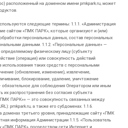
рс) расположенный на доменном имени pmkpark.ru, может
одуктов.
 и различных событиях. Пользователь может отказаться от получения сообщений, направив Компании письмо на адрес электронной почты pmkpark@mail.ru с пометкой «Отказ от уведомлений». 5. Способы и сроки обработки персональной информации 5.1. Обработка персональных данных Пользователя осуществляется без ограничения срока, любым законным способом, в том числе в информационных системах персональных данных с использованием средств автоматизации или без использования таких средств. 5.2. Персональные данные Пользователя могут быть переданы уполномоченным органам государственной власти Российской Федерации только по основаниям и в порядке, установленным законодательством Российской Федерации. 5.3. При утрате или разглашении персональных данных Администрация вправе не информировать Пользователя об утрате или разглашении персональных данных. 5.4. Администрация принимает необходимые организационные и технические меры для защиты персональной информации Пользователя от неправомерного или случайного доступа, уничтожения, изменения, блокирования, копирования, распространения, а также от иных неправомерных действий третьих лиц. 5.5. Администрация совместно с Пользователем принимает все необходимые меры по предотвращению убытков или иных отрицательных последствий, вызванных утратой или разглашением персональных данных Пользователя. 6. Права и обязанности сторон 6.1. Пользователь вправе: 6.1.1. Принимать свободное решение о предоставлении своих персональных данных, необходимых для использования сайта «ПМК ПАРК», и давать согласие на их обработку. 6.1.2. Обновить, дополнить предоставленную информацию о персональных данных в случае изменения данной информации. 6.1.3. Пользователь имеет право на получение у Администрации информации, касающейся обработки его персональных данных, если такое право не ограничено в соответствии с федеральными законами. Пользователь вправе требовать от Администрации уточнения его персональных данных, их блокирования или уничтожения в случае, если персональные данные являются неполными, устаревшими, неточными, незаконно полученными или не являются необходимыми для заявленной цели обработки, а также принимать предусмотренные законом меры по защите своих прав. Для этого достаточно уведомить Администрацию по указанному E-mail адресу. 6.2. Администрация обязана: 6.2.1. Использовать полученную информацию исключительно для целей, указанных в п. 4 настоящей Политики конфиденциальности. 6.2.2. Обеспечить хранение конфиденциальной информации в тайне, не разглашать без предварительного письменного разрешения Пользователя, а также не осуществлять продажу, обмен, опубликование, либо разглашение иными возможными способами переданных персональных данных Пользователя, за исключением п.п. 5.2. настоящей Политики Конфиденциальности. 6.2.3. Принимать меры предосторожности для защиты конфиденциальности персональных данных Пользователя согласно порядку, обычно используемого для защиты такого рода информации в существующем деловом обороте. 6.2.4. Осуществить блокирование персональных данных, относящихся к соответствующему Пользователю, с момента обращения или запроса Пользователя, или его законного представителя либо уполномоченного органа по защите прав субъектов персональных данных на период проверки, в случае выявления недостоверных персональных данных или неправомерных действий. 7. Ответственность сторон 7.1. Администрация, не исполнившая свои обязательства, несёт ответственность за убытки, понесённые Пользователем в связи с неправомерным использованием персональных данных, в соответствии с законодательством Российской Федерации, за исключением случаев, предусмотренных п.п. 5.2. и 7.2. настоящей Политики Конфиденциальности. 7.2. В случае утраты или разглашения Конфиденциальной информации Администрация не несёт ответственность, если данная конфиденциальная информация: 7.2. В случае утраты или разглашения Конфиденциальной информации Администрация не несёт ответственность, если данная конфиденциальная информация: 7.2.1. Стала публичным достоянием до её утраты или разглашения. 7.2.2. Была получена от третьей стороны до момента её получения Администрацией Ресурса. 7.2.3. Была разглашена с согласия Пользователя. 7.3. Пользователь несет полную ответственность за соблюдение требований законодательства РФ, в том числе законов о