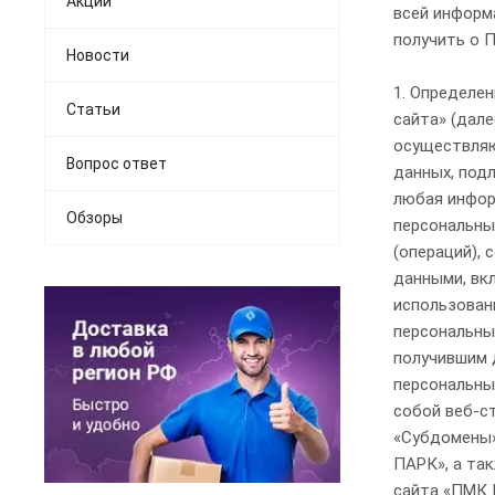
Акции
всей информ
получить о П
Новости
1. Определение терминов 1.1 В настоящей Политике конфиденциальности используются следующие термины: 1.1.1. «Администрация сайта» (далее – Администрация) – уполномоченные сотрудники на управление сайтом «ПМК ПАРК», которые организуют и (или) осуществляют обработку персональных данных, а также определяет цели обработки персональных данных, состав персональных данных, подлежащих обработке, действия (операции), совершаемые с персональными данными. 1.1.2. «Персональные данные» — любая информация, относящаяся к прямо или косвенно определенному, или определяемому физическому лицу (субъекту персональных данных). 1.1.3. «Обработка персональных данных» — любое действие (операция) или совокупность действий (операций), совершаемых с использованием средств автоматизации или без использования таких средств с персональными данными, включая сбор, запись, систематизацию, накопление, хранение, уточнение (обновление, изменение), извлечение, использование, передачу (распростране
Статьи
Вопрос ответ
Обзоры