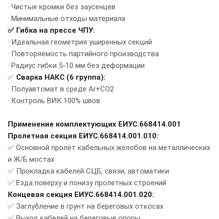
· Чистые кромки без заусенцев
· Минимальные отходы материала
✅ Гибка на прессе ЧПУ:
· Идеальная геометрия уширенных секций
· Повторяемость партийного производства
· Радиус гибки 5-10 мм без деформации
✅
Сварка НАКС (6 группа):
· Полуавтомат в среде Ar+CO2
· Контроль ВИК 100% швов
Применение комплектующих ЕИУС.668414.001
Пролетная секция ЕИУС.668414.001.010:
✅ Основной пролёт кабельных желобов на металлических
и Ж/Б мостах
✅ Прокладка кабелей СЦБ, связи, автоматики
✅ Езда поверху и понизу пролетных строений
Концевая секция ЕИУС.668414.001.020:
✅ Заглубление в грунт на береговых откосах
✅ Выход кабелей на береговые опоры