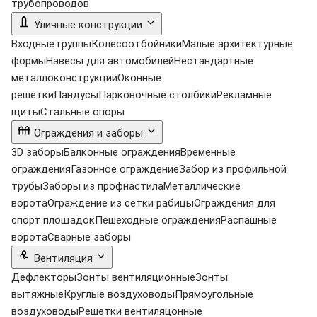
трубопроводов
Уличные конструкции
Входные группы
Колёсоотбойники
Малые архитектурные
формы
Навесы для автомобилей
Нестандартные
металлоконструкции
Оконные
решетки
Пандусы
Парковочные столбики
Рекламные
щиты
Стальные опоры
Ограждения и заборы
3D заборы
Балконные ограждения
Временные
ограждения
Газонное ограждение
Забор из профильной
трубы
Заборы из профнастила
Металлические
ворота
Ограждение из сетки рабицы
Ограждения для
спорт площадок
Пешеходные ограждения
Распашные
ворота
Сварные заборы
Вентиляция
Дефлекторы
Зонты вентиляционные
Зонты
вытяжные
Круглые воздуховоды
Прямоугольные
воздуховоды
Решетки вентиляцонные