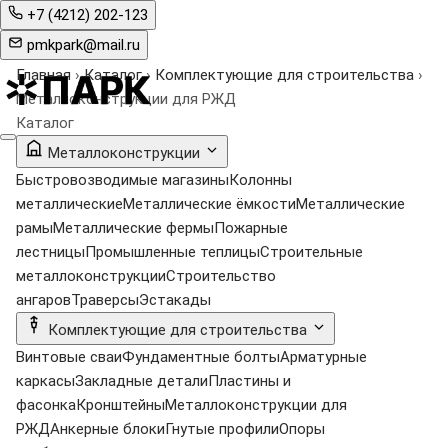
+7 (4212) 202-123
pmkpark@mail.ru
Главная
›
Каталог
›
Комплектующие для строительства
›
Металлоконструкции для РЖД
Каталог
Металлоконструкции
Быстровозводимые магазины
Колонны
металлические
Металлические ёмкости
Металлические
рамы
Металлические фермы
Пожарные
лестницы
Промышленные теплицы
Строительные
металлоконструкции
Строительство
ангаров
Траверсы
Эстакады
Комплектующие для строительства
Винтовые сваи
Фундаментные болты
Арматурные
каркасы
Закладные детали
Пластины и
фасонка
Кронштейны
Металлоконструкции для
РЖД
Анкерные блоки
Гнутые профили
Опоры