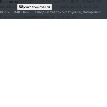
Контакты
+7 (4212) 202-123
+7-914-158-21-23
+7-933-
086-80-70
pmkpark@mail.ru
Получить расчёт
Вакансии
© 2026 ПМК Парк — завод металлоконструкций, Хабаровск
Политика конфиденциальности
·
Реквизиты