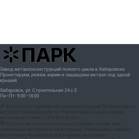
Завод металлоконструкций полного цикла в Хабаровске.
Проектируем, режем, варим и защищаем металл под одной
крышей.
Хабаровск, ул. Строительная 24 с.5
Пн–Пт: 9:00–18:00
Услуги
Изготовление металлоконструкций
Лазерная резка
металла
Токарные работы
Порошковая покраска
Гибка
металла на станке с ЧПУ
Все услуги →
Каталог
Металлоконструкции
Комплектующие для
строительства
Уличные конструкции
Ограждения и заборы
Вентиляция
Кровельные и фасадные материалы