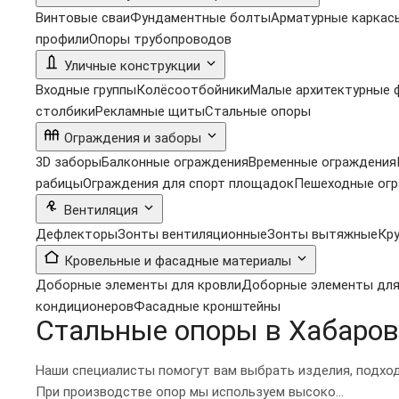
Винтовые сваи
Фундаментные болты
Арматурные каркас
профили
Опоры трубопроводов
Уличные конструкции
Входные группы
Колёсоотбойники
Малые архитектурные
столбики
Рекламные щиты
Стальные опоры
Ограждения и заборы
3D заборы
Балконные ограждения
Временные ограждения
рабицы
Ограждения для спорт площадок
Пешеходные ог
Вентиляция
Дефлекторы
Зонты вентиляционные
Зонты вытяжные
Кр
Кровельные и фасадные материалы
Доборные элементы для кровли
Доборные элементы для
кондиционеров
Фасадные кронштейны
Стальные опоры в Хабаров
Наши специалисты помогут вам выбрать изделия, подхо
При производстве опор мы используем высоко...