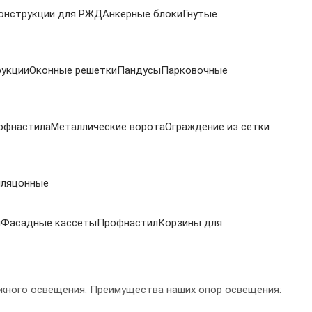
онструкции для РЖД
Анкерные блоки
Гнутые
рукции
Оконные решетки
Пандусы
Парковочные
офнастила
Металлические ворота
Ограждение из сетки
иляцонные
и
Фасадные кассеты
Профнастил
Корзины для
жного освещения. Преимущества наших опор освещения: