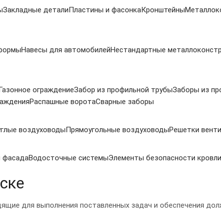
ы
Закладные детали
Пластины и фасонка
Кронштейны
Металлок
 формы
Навесы для автомобилей
Нестандартные металлоконст
Газонное ограждение
Забор из профильной трубы
Заборы из пр
раждения
Распашные ворота
Сварные заборы
углые воздуховоды
Прямоугольные воздуховоды
Решетки вент
 фасада
Водосточные системы
Элементы безопасности кровл
ске
дящие для выполнения поставленных задач и обеспечения дол