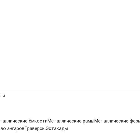
ры
таллические ёмкости
Металлические рамы
Металлические фер
во ангаров
Траверсы
Эстакады