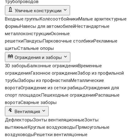
трубопроводов
Уличные конструкции
Входные группы
Колёсоотбойники
Малые архитектурные
формы
Навесы для автомобилей
Нестандартные
металлоконструкции
Оконные
решетки
Пандусы
Парковочные столбики
Рекламные
щиты
Стальные опоры
Ограждения и заборы
3D заборы
Балконные ограждения
Временные
ограждения
Газонное ограждение
Забор из профильной
трубы
Заборы из профнастила
Металлические
ворота
Ограждение из сетки рабицы
Ограждения для
спорт площадок
Пешеходные ограждения
Распашные
ворота
Сварные заборы
Вентиляция
Дефлекторы
Зонты вентиляционные
Зонты
вытяжные
Круглые воздуховоды
Прямоугольные
воздуховоды
Решетки вентиляцонные