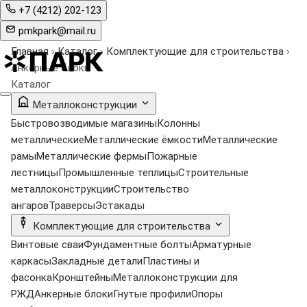
+7 (4212) 202-123
pmkpark@mail.ru
Главная
›
Каталог
›
Комплектующие для строительства
›
Анкерные блоки
Каталог
Металлоконструкции
Быстровозводимые магазины
Колонны
металлические
Металлические ёмкости
Металлические
рамы
Металлические фермы
Пожарные
лестницы
Промышленные теплицы
Строительные
металлоконструкции
Строительство
ангаров
Траверсы
Эстакады
Комплектующие для строительства
Винтовые сваи
Фундаментные болты
Арматурные
каркасы
Закладные детали
Пластины и
фасонка
Кронштейны
Металлоконструкции для
РЖД
Анкерные блоки
Гнутые профили
Опоры