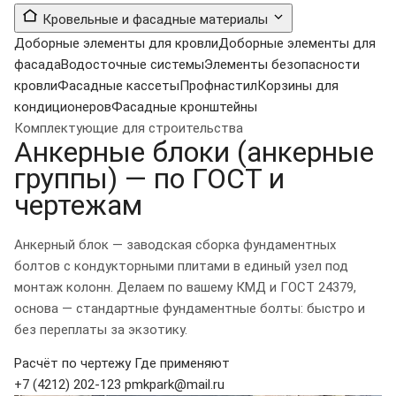
Кровельные и фасадные материалы
Доборные элементы для кровли
Доборные элементы для
фасада
Водосточные системы
Элементы безопасности
кровли
Фасадные кассеты
Профнастил
Корзины для
кондиционеров
Фасадные кронштейны
Комплектующие для строительства
Анкерные блоки
(анкерные
группы)
— по ГОСТ и
чертежам
Анкерный блок — заводская сборка фундаментных
болтов с кондукторными плитами в единый узел под
монтаж колонн. Делаем по вашему КМД и ГОСТ 24379,
основа — стандартные фундаментные болты: быстро и
без переплаты за экзотику.
Расчёт по чертежу
Где применяют
+7 (4212) 202-123
pmkpark@mail.ru