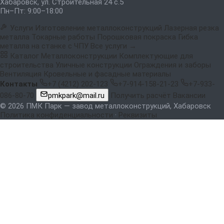
Хабаровск, ул. Строительная 24 с.5
Пн–Пт: 9:00–18:00
Услуги
Изготовление металлоконструкций
Лазерная резка
металла
Токарные работы
Порошковая покраска
Гибка
металла на станке с ЧПУ
Все услуги →
Каталог
Металлоконструкции
Комплектующие для
строительства
Уличные конструкции
Ограждения и заборы
Вентиляция
Кровельные и фасадные материалы
Контакты
+7 (4212) 202-123
+7-914-158-21-23
+7-933-
086-80-70
pmkpark@mail.ru
Получить расчёт
Вакансии
© 2026 ПМК Парк — завод металлоконструкций, Хабаровск
Политика конфиденциальности
·
Реквизиты