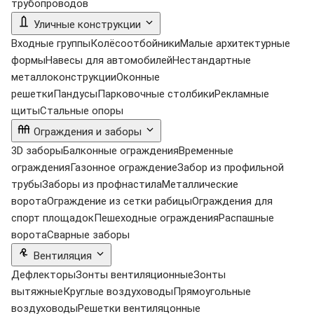
трубопроводов
Уличные конструкции
Входные группы
Колёсоотбойники
Малые архитектурные
формы
Навесы для автомобилей
Нестандартные
металлоконструкции
Оконные
решетки
Пандусы
Парковочные столбики
Рекламные
щиты
Стальные опоры
Ограждения и заборы
3D заборы
Балконные ограждения
Временные
ограждения
Газонное ограждение
Забор из профильной
трубы
Заборы из профнастила
Металлические
ворота
Ограждение из сетки рабицы
Ограждения для
спорт площадок
Пешеходные ограждения
Распашные
ворота
Сварные заборы
Вентиляция
Дефлекторы
Зонты вентиляционные
Зонты
вытяжные
Круглые воздуховоды
Прямоугольные
воздуховоды
Решетки вентиляцонные