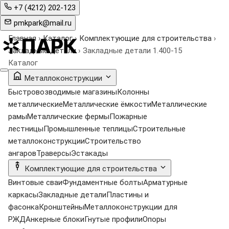
+7 (4212) 202-123
pmkpark@mail.ru
Главная
›
Каталог
›
Комплектующие для строительства
›
Закладные детали
›
Закладные детали 1.400‑15
Каталог
Металлоконструкции
Быстровозводимые магазины
Колонны
металлические
Металлические ёмкости
Металлические
рамы
Металлические фермы
Пожарные
лестницы
Промышленные теплицы
Строительные
металлоконструкции
Строительство
ангаров
Траверсы
Эстакады
Комплектующие для строительства
Винтовые сваи
Фундаментные болты
Арматурные
каркасы
Закладные детали
Пластины и
фасонка
Кронштейны
Металлоконструкции для
РЖД
Анкерные блоки
Гнутые профили
Опоры