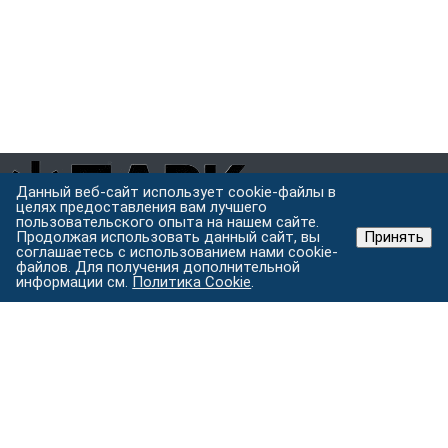
Данный веб-сайт использует cookie-файлы в
целях предоставления вам лучшего
пользовательского опыта на нашем сайте.
Завод металлоконструкций полного цикла в Хабаровске.
Продолжая использовать данный сайт, вы
Принять
Проектируем, режем, варим и защищаем металл под одной
соглашаетесь с использованием нами cookie-
файлов. Для получения дополнительной
крышей.
информации см.
Политика Cookie
.
Хабаровск, ул. Строительная 24 с.5
Пн–Пт: 9:00–18:00
Услуги
Изготовление металлоконструкций
Лазерная резка
металла
Токарные работы
Порошковая покраска
Гибка
металла на станке с ЧПУ
Все услуги →
Каталог
Металлоконструкции
Комплектующие для
строительства
Уличные конструкции
Ограждения и заборы
Вентиляция
Кровельные и фасадные материалы