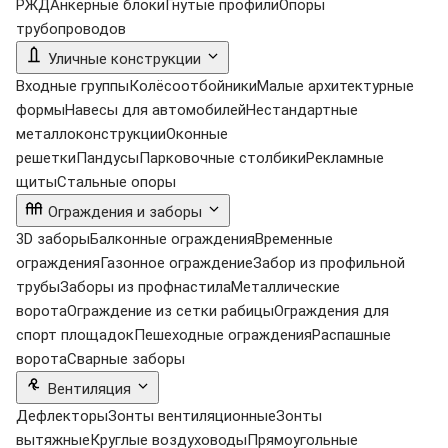
РЖД
Анкерные блоки
Гнутые профили
Опоры
трубопроводов
Уличные конструкции
Входные группы
Колёсоотбойники
Малые архитектурные
формы
Навесы для автомобилей
Нестандартные
металлоконструкции
Оконные
решетки
Пандусы
Парковочные столбики
Рекламные
щиты
Стальные опоры
Ограждения и заборы
3D заборы
Балконные ограждения
Временные
ограждения
Газонное ограждение
Забор из профильной
трубы
Заборы из профнастила
Металлические
ворота
Ограждение из сетки рабицы
Ограждения для
спорт площадок
Пешеходные ограждения
Распашные
ворота
Сварные заборы
Вентиляция
Дефлекторы
Зонты вентиляционные
Зонты
вытяжные
Круглые воздуховоды
Прямоугольные