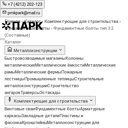
+7 (4212) 202-123
pmkpark@mail.ru
Главная
›
Каталог
›
Комплектующие для строительства
›
Фундаментные болты
›
Фундаментные болты тип 3.2
(Составные)
Каталог
Металлоконструкции
Быстровозводимые магазины
Колонны
металлические
Металлические ёмкости
Металлические
рамы
Металлические фермы
Пожарные
лестницы
Промышленные теплицы
Строительные
металлоконструкции
Строительство
ангаров
Траверсы
Эстакады
Комплектующие для строительства
Винтовые сваи
Фундаментные болты
Арматурные
каркасы
Закладные детали
Пластины и
фасонка
Кронштейны
Металлоконструкции для