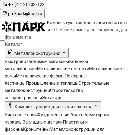
+7 (4212) 202-123
pmkpark@mail.ru
Главная
›
Каталог
›
Комплектующие для строительства
›
Арматурные каркасы
›
Плоские арматурные каркасы для
фундамента
Каталог
Металлоконструкции
Быстровозводимые магазины
Колонны
металлические
Металлические ёмкости
Металлические
рамы
Металлические фермы
Пожарные
лестницы
Промышленные теплицы
Строительные
металлоконструкции
Строительство
ангаров
Траверсы
Эстакады
Комплектующие для строительства
Винтовые сваи
Фундаментные болты
Арматурные
каркасы
Закладные детали
Пластины и
фасонка
Кронштейны
Металлоконструкции для