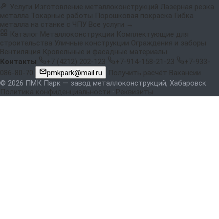
Услуги
Изготовление металлоконструкций
Лазерная резка
металла
Токарные работы
Порошковая покраска
Гибка
металла на станке с ЧПУ
Все услуги →
Каталог
Металлоконструкции
Комплектующие для
строительства
Уличные конструкции
Ограждения и заборы
Вентиляция
Кровельные и фасадные материалы
Контакты
+7 (4212) 202-123
+7-914-158-21-23
+7-933-
086-80-70
pmkpark@mail.ru
Получить расчёт
Вакансии
© 2026 ПМК Парк — завод металлоконструкций, Хабаровск
Политика конфиденциальности
·
Реквизиты