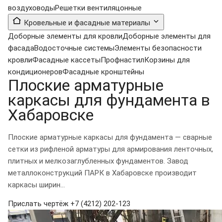
воздуховоды
Решетки вентиляцонные
Кровельные и фасадные материалы
Доборные элементы для кровли
Доборные элементы для
фасада
Водосточные системы
Элементы безопасности
кровли
Фасадные кассеты
Профнастил
Корзины для
кондиционеров
Фасадные кронштейны
Плоские арматурные
каркасы для фундамента в
Хабаровске
Плоские арматурные каркасы для фундамента — сварные
сетки из рифленой арматуры для армирования ленточных,
плитных и мелкозаглубленных фундаментов. Завод
металлоконструкций ПАРК в Хабаровске производит
каркасы ширин...
Прислать чертёж
+7 (4212) 202-123