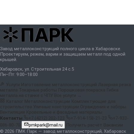
Завод металлоконструкций полного цикла в Хабаровске.
Проектируем, режем, варим и защищаем металл под одной
крышей.
Хабаровск, ул. Строительная 24 с.5
Пн–Пт: 9:00–18:00
Услуги
Изготовление металлоконструкций
Лазерная резка
металла
Токарные работы
Порошковая покраска
Гибка
металла на станке с ЧПУ
Все услуги →
Каталог
Металлоконструкции
Комплектующие для
строительства
Уличные конструкции
Ограждения и заборы
Вентиляция
Кровельные и фасадные материалы
Контакты
+7 (4212) 202-123
+7-914-158-21-23
+7-933-
086-80-70
pmkpark@mail.ru
Получить расчёт
Вакансии
© 2026 ПМК Парк — завод металлоконструкций, Хабаровск