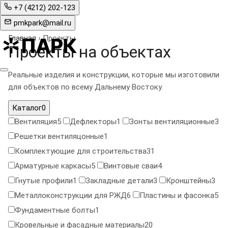
+7 (4212) 202-123
pmkpark@mail.ru
Главная
›
Проекты
Проекты на объектах
Реальные изделия и конструкции, которые мы изготовили
для объектов по всему Дальнему Востоку.
Каталог
0
Вентиляция
5
Дефлекторы
1
Зонты вентиляционные
3
Решетки вентиляцонные
1
Комплектующие для строительства
31
Арматурные каркасы
5
Винтовые сваи
4
Гнутые профили
1
Закладные детали
3
Кронштейны
3
Металлоконструкции для РЖД
6
Пластины и фасонка
5
Фундаментные болты
1
Кровельные и фасадные материалы
20