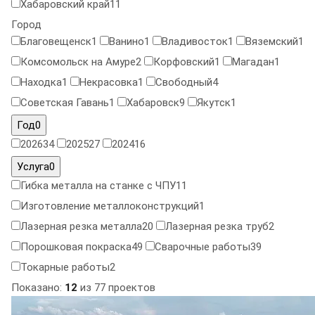
Хабаровский край
11
Город
Благовещенск
1
Ванино
1
Владивосток
1
Вяземский
1
Комсомольск на Амуре
2
Корфовский
1
Магадан
1
Находка
1
Некрасовка
1
Свободный
4
Советская Гавань
1
Хабаровск
9
Якутск
1
Год
0
2026
34
2025
27
2024
16
Услуга
0
Гибка металла на станке с ЧПУ
11
Изготовление металлоконструкций
1
Лазерная резка металла
20
Лазерная резка труб
2
Порошковая покраска
49
Сварочные работы
39
Токарные работы
2
Показано:
12
из 77 проектов