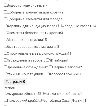
Водосточные системы
7
Доборные элементы для кровли
2
Доборные элементы для фасада
3
Корзины для кондиционеров
1
Фасадные кассеты
4
Элементы безопасности кровли
3
Металлоконструкции
15
Быстровозводимые магазины
3
Строительные металлоконструкции
11
Ограждения и заборы
5
3D заборы
1
Временные ограждения
2
Сварные заборы
2
Уличные конструкции
1
Колёсоотбойники
1
География
0
Регион
Амурская область
5
Магаданская область
1
Приморский край
2
Республика Саха (Якутия)
1