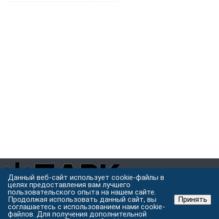
Данный веб-сайт использует cookie-файлы в
целях предоставления вам лучшего
пользовательского опыта на нашем сайте.
Завод металлоконструкций полного цикла в Хабаровске.
Продолжая использовать данный сайт, вы
Принять
Проектируем, режем, варим и защищаем металл под одной
соглашаетесь с использованием нами cookie-
файлов. Для получения дополнительной
крышей.