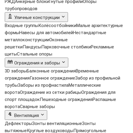
РЖД
Анкерные блоки
Гнутые профили
Опоры
трубопроводов
Уличные конструкции
Входные группы
Колёсоотбойники
Малые архитектурные
формы
Навесы для автомобилей
Нестандартные
металлоконструкции
Оконные
решетки
Пандусы
Парковочные столбики
Рекламные
щиты
Стальные опоры
Ограждения и заборы
3D заборы
Балконные ограждения
Временные
ограждения
Газонное ограждение
Забор из профильной
трубы
Заборы из профнастила
Металлические
ворота
Ограждение из сетки рабицы
Ограждения для
спорт площадок
Пешеходные ограждения
Распашные
ворота
Сварные заборы
Вентиляция
Дефлекторы
Зонты вентиляционные
Зонты
вытяжные
Круглые воздуховоды
Прямоугольные