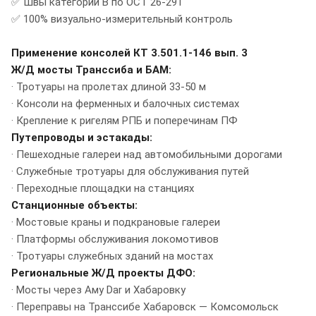
✅ Швы категории В по ОСТ 26-291
✅ 100% визуально-измерительный контроль
Применение консолей КТ 3.501.1-146 вып. 3
Ж/Д мосты Транссиба и БАМ:
· Тротуары на пролетах длиной 33-50 м
· Консоли на ферменных и балочных системах
· Крепление к ригелям РПБ и поперечинам ПФ
Путепроводы и эстакады:
· Пешеходные галереи над автомобильными дорогами
· Служебные тротуары для обслуживания путей
· Переходные площадки на станциях
Станционные объекты:
· Мостовые краны и подкрановые галереи
· Платформы обслуживания локомотивов
· Тротуары служебных зданий на мостах
Региональные Ж/Д проекты ДФО:
· Мосты через Аму Dar и Хабаровку
· Переправы на Транссибе Хабаровск — Комсомольск