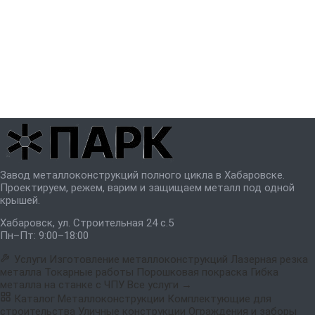
Завод металлоконструкций полного цикла в Хабаровске.
Проектируем, режем, варим и защищаем металл под одной
крышей.
Хабаровск, ул. Строительная 24 с.5
Пн–Пт: 9:00–18:00
Услуги
Изготовление металлоконструкций
Лазерная резка
металла
Токарные работы
Порошковая покраска
Гибка
металла на станке с ЧПУ
Все услуги →
Каталог
Металлоконструкции
Комплектующие для
строительства
Уличные конструкции
Ограждения и заборы