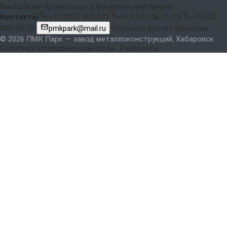
Вентиляция
Кровельные и фасадные материалы
Контакты
+7 (4212) 202-123
+7-914-158-21-23
+7-933-
086-80-70
pmkpark@mail.ru
Получить расчёт
Вакансии
© 2026 ПМК Парк — завод металлоконструкций, Хабаровск
Политика конфиденциальности
·
Реквизиты