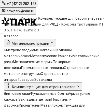
+7 (4212) 202-123
pmkpark@mail.ru
Главная
›
Каталог
›
Комплектующие для строительства
›
Металлоконструкции для РЖД
›
Консоли тротуарные КТ
3.501.1-146 выпуск 3
Каталог
Металлоконструкции
Быстровозводимые магазины
Колонны
металлические
Металлические ёмкости
Металлические
рамы
Металлические фермы
Пожарные
лестницы
Промышленные теплицы
Строительные
металлоконструкции
Строительство
ангаров
Траверсы
Эстакады
Комплектующие для строительства
Винтовые сваи
Фундаментные болты
Арматурные
каркасы
Закладные детали
Пластины и
фасонка
Кронштейны
Металлоконструкции для