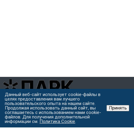
Данный веб-сайт использует cookie-файлы в
целях предоставления вам лучшего
Завод металлоконструкций полного цикла в Хабаровске.
пользовательского опыта на нашем сайте.
Проектируем, режем, варим и защищаем металл под одной
Продолжая использовать данный сайт, вы
Принять
крышей.
соглашаетесь с использованием нами cookie-
файлов. Для получения дополнительной
Хабаровск, ул. Строительная 24 с.5
информации см.
Политика Cookie
.
Пн–Пт: 9:00–18:00