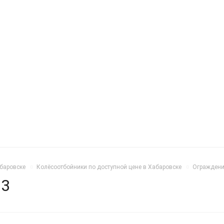
абаровске
Колёсоотбойники по доступной цене в Хабаровске
Ограждени
03