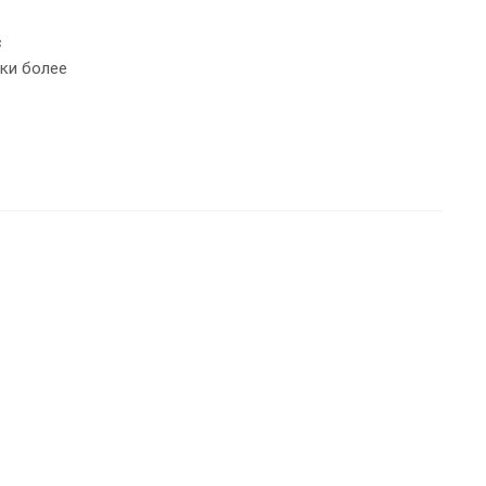
с
ки более