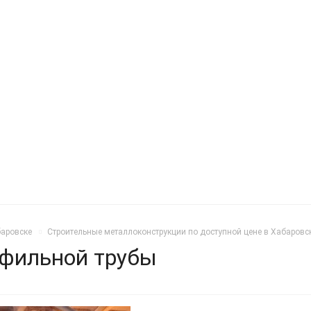
баровске
Строительные металлоконструкции по доступной цене в Хабаровс
офильной трубы