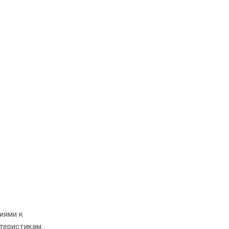
иями к
теристикам.