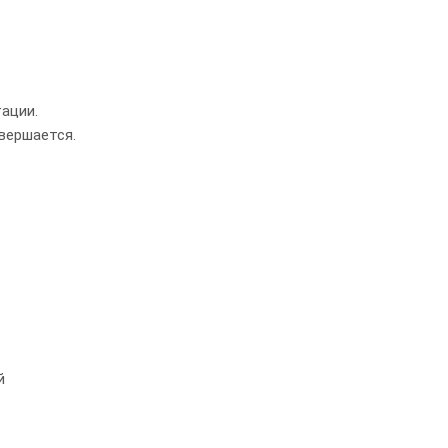
ации.
вершается.
й