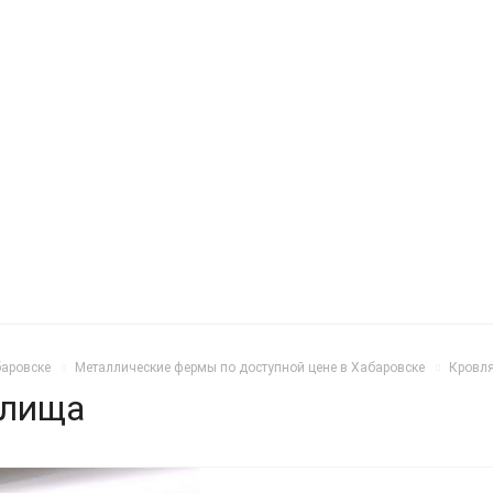
баровске
Металлические фермы по доступной цене в Хабаровске
Кровля
илища