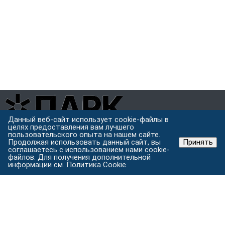
Данный веб-сайт использует cookie-файлы в
целях предоставления вам лучшего
Завод металлоконструкций полного цикла в Хабаровске.
пользовательского опыта на нашем сайте.
Проектируем, режем, варим и защищаем металл под одной
Продолжая использовать данный сайт, вы
Принять
крышей.
соглашаетесь с использованием нами cookie-
файлов. Для получения дополнительной
Хабаровск, ул. Строительная 24 с.5
информации см.
Политика Cookie
.
Пн–Пт: 9:00–18:00
Услуги
Изготовление металлоконструкций
Лазерная резка
металла
Токарные работы
Порошковая покраска
Гибка
металла на станке с ЧПУ
Все услуги →
Каталог
Металлоконструкции
Комплектующие для