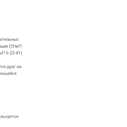
чительных
тации (СНиП
 II-23-81).
ся друг на
жающейся
ользуется