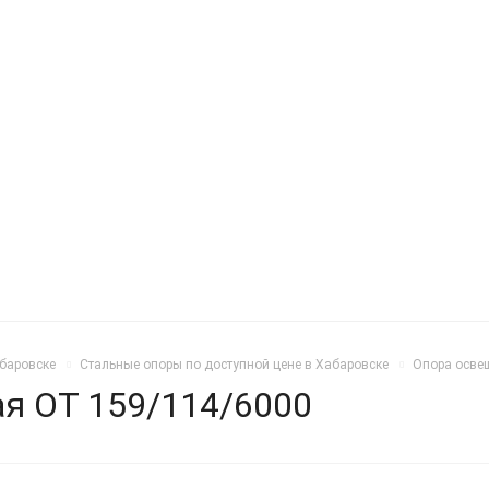
абаровске
Стальные опоры по доступной цене в Хабаровске
Опора осве
я ОТ 159/114/6000