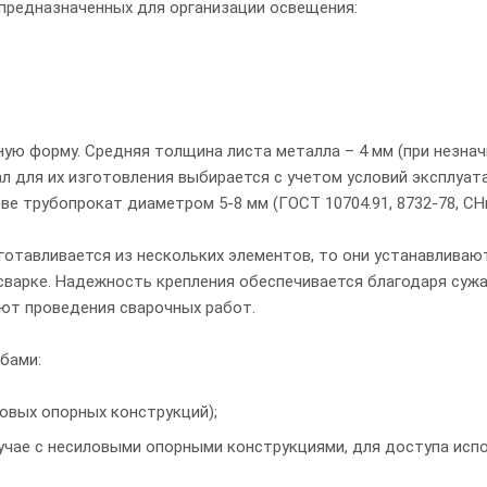
предназначенных для организации освещения:
ую форму. Средняя толщина листа металла – 4 мм (при незна
иал для их изготовления выбирается с учетом условий эксплуа
ве трубопрокат диаметром 5-8 мм (ГОСТ 10704.91, 8732-78, СНиП
зготавливается из нескольких элементов, то они устанавливают
 сварке. Надежность крепления обеспечивается благодаря су
ют проведения сварочных работ.
бами:
овых опорных конструкций);
лучае с несиловыми опорными конструкциями, для доступа исп