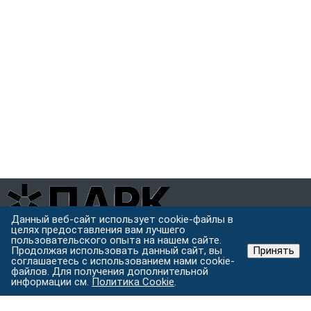
Данный веб-сайт использует cookie-файлы в
целях предоставления вам лучшего
Завод металлоконструкций полного цикла в Хабаровске.
пользовательского опыта на нашем сайте.
Проектируем, режем, варим и защищаем металл под одной
Продолжая использовать данный сайт, вы
Принять
крышей.
соглашаетесь с использованием нами cookie-
файлов. Для получения дополнительной
Хабаровск, ул. Строительная 24 с.5
информации см.
Политика Cookie
.
Пн–Пт: 9:00–18:00