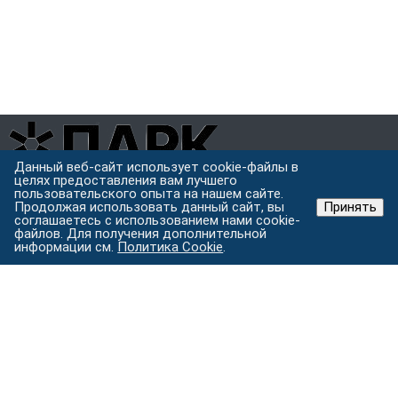
Данный веб-сайт использует cookie-файлы в
целях предоставления вам лучшего
Завод металлоконструкций полного цикла в Хабаровске.
пользовательского опыта на нашем сайте.
Проектируем, режем, варим и защищаем металл под одной
Продолжая использовать данный сайт, вы
Принять
крышей.
соглашаетесь с использованием нами cookie-
файлов. Для получения дополнительной
Хабаровск, ул. Строительная 24 с.5
информации см.
Политика Cookie
.
Пн–Пт: 9:00–18:00
Услуги
Изготовление металлоконструкций
Лазерная резка
металла
Токарные работы
Порошковая покраска
Гибка
металла на станке с ЧПУ
Все услуги →
Каталог
Металлоконструкции
Комплектующие для
строительства
Уличные конструкции
Ограждения и заборы
Вентиляция
Кровельные и фасадные материалы
Контакты
+7 (4212) 202-123
+7-914-158-21-23
+7-933-