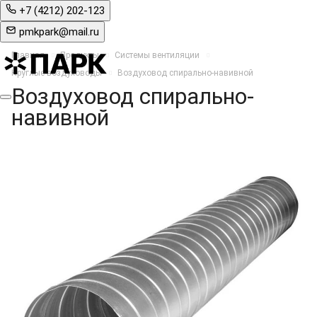
+7 (4212) 202-123
pmkpark@mail.ru
Главная
Продукты
Системы вентиляции
Круглые воздуховоды
Воздуховод спирально-навивной
Воздуховод спирально-
навивной