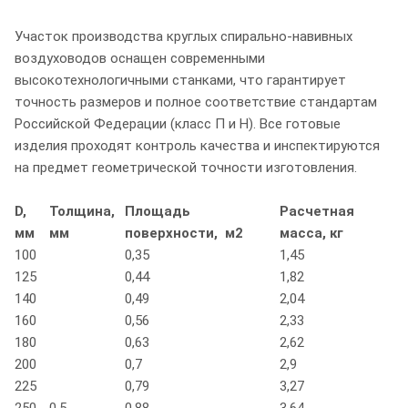
Участок производства круглых спирально-навивных
воздуховодов оснащен современными
высокотехнологичными станками, что гарантирует
точность размеров и полное соответствие стандартам
Российской Федерации (класс П и Н). Все готовые
изделия проходят контроль качества и инспектируются
на предмет геометрической точности изготовления.
D,
Толщина,
Площадь
Расчетная
мм
мм
поверхности, м2
масса, кг
100
0,35
1,45
125
0,44
1,82
140
0,49
2,04
160
0,56
2,33
180
0,63
2,62
200
0,7
2,9
225
0,79
3,27
250
0,5
0,88
3,64