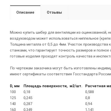
Описание
Отзывы
Можно купить шибер для вентиляции из оцинкованной, н
воздуховодом может использоваться ниппельное (крепеж
Толщина металла от 0,5 до 4мм. Участок производства
станками, что гарантирует точность размеров и полное 
готовые изделия проходят контроль качества и инспект
По чертежам заказчика могут быть изготовлены индивид
имеют сертификаты соответствия Госстандарта России
D, мм
Площадь поверхности, м2/шт.
Расчетная ма
100
0,18
0,588
125
0,245
0,8
140
0,287
0,94
160
0,349
1,141