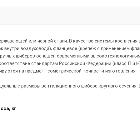
ержавеющей или черной стали. В качестве системы крепления 
 внутри воздуховода), фланцевое (крепеж с применением фла
 круглых шиберов оснащен современными высокотехнологичны
соответствие стандартам Российской Федерации (класс П и Н)
ируются на предмет геометрической точности изготовления.
уальные размеры вентиляционного шибера круглого сечения. 
.
сса, кг