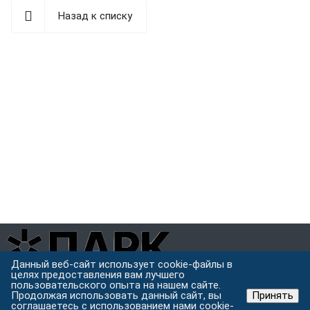
Назад к списку
Данный веб-сайт использует cookie-файлы в
целях предоставления вам лучшего
Завод металлоконструкций полного цикла в Хабаровске.
пользовательского опыта на нашем сайте.
Проектируем, режем, варим и защищаем металл под одной
Продолжая использовать данный сайт, вы
Принять
крышей.
соглашаетесь с использованием нами cookie-