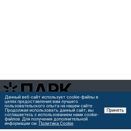
Данный веб-сайт использует cookie-файлы в
целях предоставления вам лучшего
Завод металлоконструкций полного цикла в Хабаровске.
пользовательского опыта на нашем сайте.
Проектируем, режем, варим и защищаем металл под одной
Продолжая использовать данный сайт, вы
Принять
крышей.
соглашаетесь с использованием нами cookie-
файлов. Для получения дополнительной
Хабаровск, ул. Строительная 24 с.5
информации см.
Политика Cookie
.
Пн–Пт: 9:00–18:00