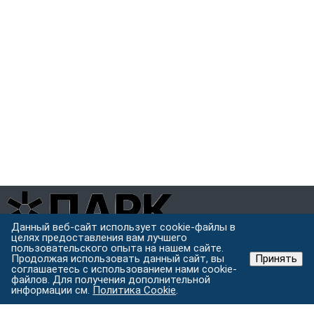
Данный веб-сайт использует cookie-файлы в
целях предоставления вам лучшего
Завод металлоконструкций полного цикла в Хабаровске.
пользовательского опыта на нашем сайте.
Проектируем, режем, варим и защищаем металл под одной
Продолжая использовать данный сайт, вы
Принять
крышей.
соглашаетесь с использованием нами cookie-
файлов. Для получения дополнительной
Хабаровск, ул. Строительная 24 с.5
информации см.
Политика Cookie
.
Пн–Пт: 9:00–18:00