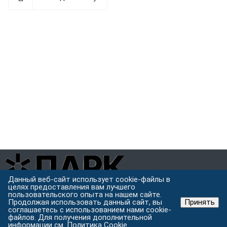
Данный веб-сайт использует cookie-файлы в
целях предоставления вам лучшего
Завод металлоконструкций полного цикла в Хабаровске.
пользовательского опыта на нашем сайте.
Проектируем, режем, варим и защищаем металл под одной
Продолжая использовать данный сайт, вы
Принять
крышей.
соглашаетесь с использованием нами cookie-
файлов. Для получения дополнительной
Хабаровск, ул. Строительная 24 с.5
информации см.
Политика Cookie
.