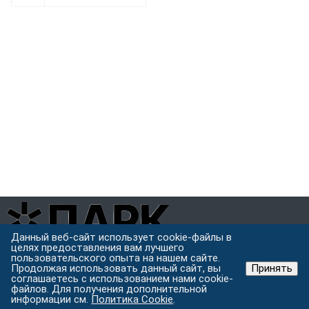
Данный веб-сайт использует cookie-файлы в
целях предоставления вам лучшего
Завод металлоконструкций полного цикла в Хабаровске.
пользовательского опыта на нашем сайте.
Проектируем, режем, варим и защищаем металл под одной
Продолжая использовать данный сайт, вы
Принять
крышей.
соглашаетесь с использованием нами cookie-
файлов. Для получения дополнительной
Хабаровск, ул. Строительная 24 с.5
информации см.
Политика Cookie
.