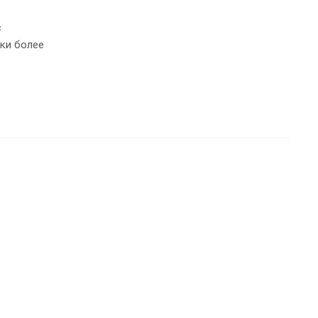
с
ки более