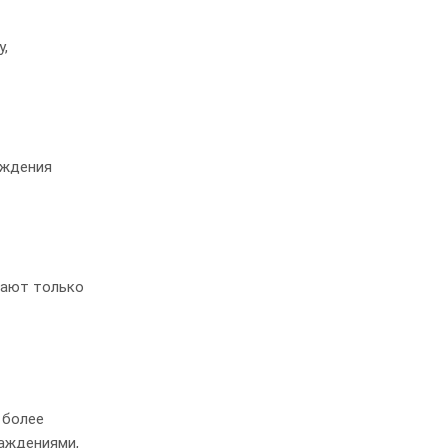
у,
аждения
вают только
 более
раждениями,