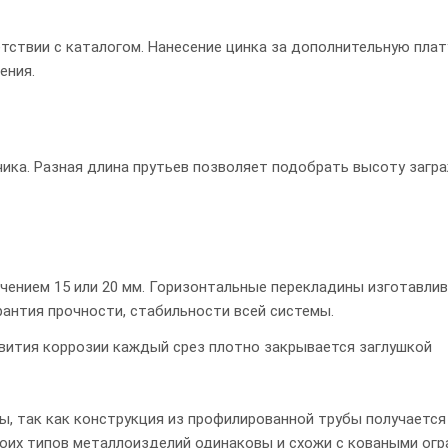
тствии с каталогом. Нанесение цинка за дополнительную плат
ения.
ика. Разная длина прутьев позволяет подобрать высоту загр
чением 15 или 20 мм. Горизонтальные перекладины изготавли
арантия прочности, стабильности всей системы.
вития коррозии каждый срез плотно закрывается заглушкой
ы, так как конструкция из профилированной трубы получается
обоих типов металлоизделий одинаковы и схожи с коваными ог