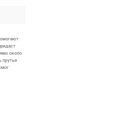
помогают
придаст
рямо около
ь прутья
смог