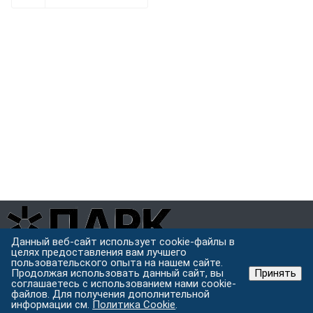
Данный веб-сайт использует cookie-файлы в
целях предоставления вам лучшего
Завод металлоконструкций полного цикла в Хабаровске.
пользовательского опыта на нашем сайте.
Проектируем, режем, варим и защищаем металл под одной
Продолжая использовать данный сайт, вы
Принять
крышей.
соглашаетесь с использованием нами cookie-
файлов. Для получения дополнительной
Хабаровск, ул. Строительная 24 с.5
информации см.
Политика Cookie
.