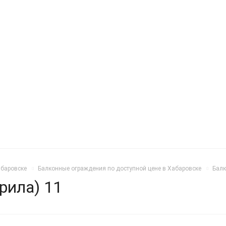
абаровске
Балконные ограждения по доступной цене в Хабаровске
Балк
рила) 11