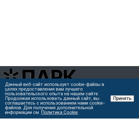
Данный веб-сайт использует cookie-файлы в
целях предоставления вам лучшего
Завод металлоконструкций полного цикла в Хабаровске.
пользовательского опыта на нашем сайте.
Проектируем, режем, варим и защищаем металл под одной
Продолжая использовать данный сайт, вы
Принять
крышей.
соглашаетесь с использованием нами cookie-
файлов. Для получения дополнительной
Хабаровск, ул. Строительная 24 с.5
информации см.
Политика Cookie
.
Пн–Пт: 9:00–18:00
Услуги
Изготовление металлоконструкций
Лазерная резка
металла
Токарные работы
Порошковая покраска
Гибка