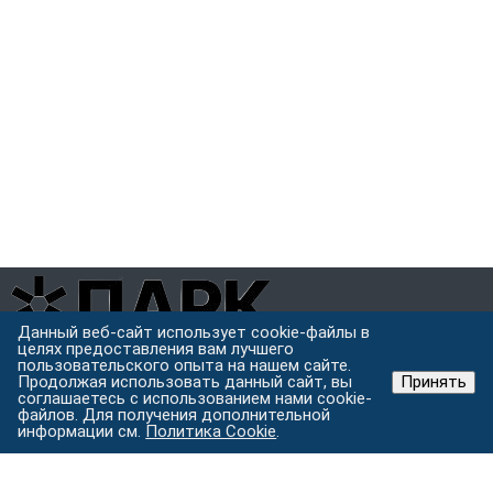
Данный веб-сайт использует cookie-файлы в
целях предоставления вам лучшего
Завод металлоконструкций полного цикла в Хабаровске.
пользовательского опыта на нашем сайте.
Проектируем, режем, варим и защищаем металл под одной
Продолжая использовать данный сайт, вы
Принять
крышей.
соглашаетесь с использованием нами cookie-
файлов. Для получения дополнительной
Хабаровск, ул. Строительная 24 с.5
информации см.
Политика Cookie
.
Пн–Пт: 9:00–18:00
Услуги
Изготовление металлоконструкций
Лазерная резка