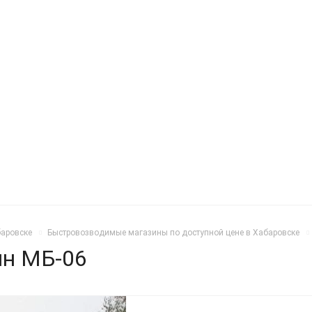
баровске
Быстровозводимые магазины по доступной цене в Хабаровске
ин МБ-06