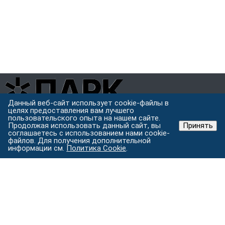
Данный веб-сайт использует cookie-файлы в
целях предоставления вам лучшего
Завод металлоконструкций полного цикла в Хабаровске.
пользовательского опыта на нашем сайте.
Проектируем, режем, варим и защищаем металл под одной
Продолжая использовать данный сайт, вы
Принять
крышей.
соглашаетесь с использованием нами cookie-
файлов. Для получения дополнительной
Хабаровск, ул. Строительная 24 с.5
информации см.
Политика Cookie
.
Пн–Пт: 9:00–18:00
Услуги
Изготовление металлоконструкций
Лазерная резка
металла
Токарные работы
Порошковая покраска
Гибка
металла на станке с ЧПУ
Все услуги →
Каталог
Металлоконструкции
Комплектующие для
строительства
Уличные конструкции
Ограждения и заборы
Вентиляция
Кровельные и фасадные материалы