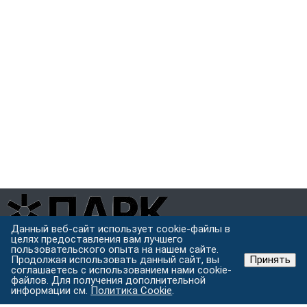
Данный веб-сайт использует cookie-файлы в
целях предоставления вам лучшего
Завод металлоконструкций полного цикла в Хабаровске.
пользовательского опыта на нашем сайте.
Проектируем, режем, варим и защищаем металл под одной
Продолжая использовать данный сайт, вы
Принять
крышей.
соглашаетесь с использованием нами cookie-
файлов. Для получения дополнительной
Хабаровск, ул. Строительная 24 с.5
информации см.
Политика Cookie
.
Пн–Пт: 9:00–18:00