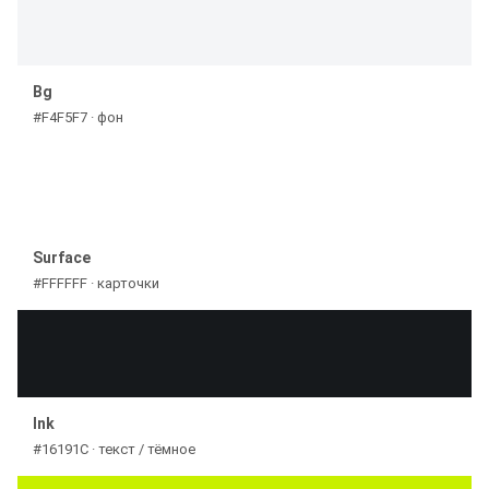
Bg
#F4F5F7 · фон
Surface
#FFFFFF · карточки
Ink
#16191C · текст / тёмное