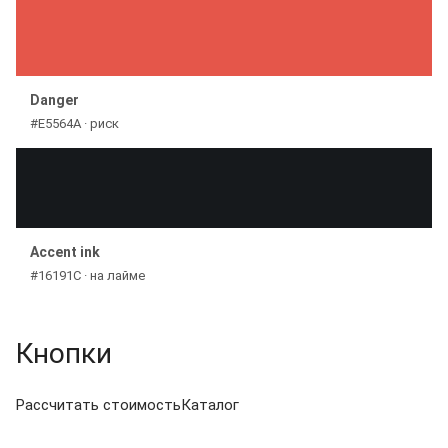
Danger
#E5564A · риск
Accent ink
#16191C · на лайме
Кнопки
Рассчитать стоимость
Каталог