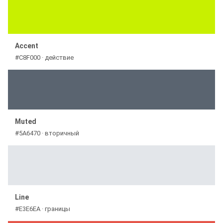
Accent
#C8F000 · действие
Muted
#5A6470 · вторичный
Line
#E3E6EA · границы